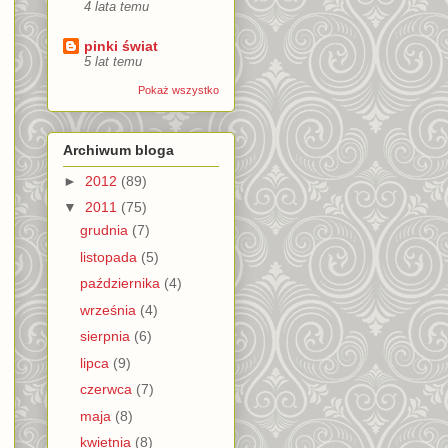
4 lata temu
pinki świat
5 lat temu
Pokaż wszystko
Archiwum bloga
►
2012
(89)
▼
2011
(75)
grudnia
(7)
listopada
(5)
października
(4)
września
(4)
sierpnia
(6)
lipca
(9)
czerwca
(7)
maja
(8)
kwietnia
(8)