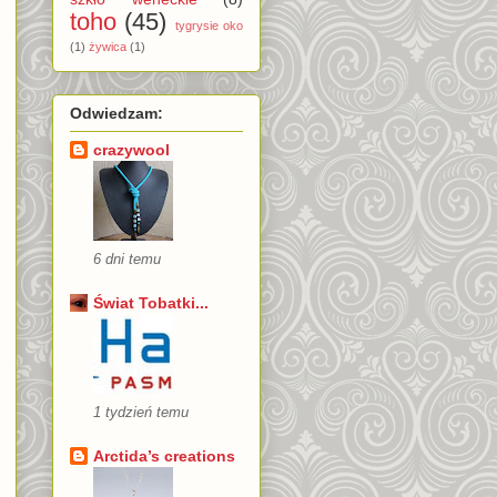
toho
(45)
tygrysie oko
(1)
żywica
(1)
Odwiedzam:
crazywool
6 dni temu
Świat Tobatki...
1 tydzień temu
Arctida’s creations