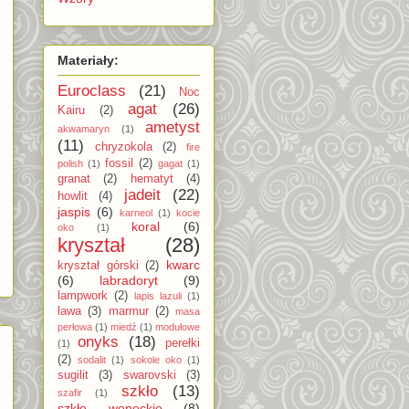
Materiały:
Euroclass
(21)
Noc
agat
(26)
Kairu
(2)
ametyst
akwamaryn
(1)
(11)
chryzokola
(2)
fire
fossil
(2)
polish
(1)
gagat
(1)
granat
(2)
hematyt
(4)
jadeit
(22)
howlit
(4)
jaspis
(6)
karneol
(1)
kocie
koral
(6)
oko
(1)
kryształ
(28)
kwarc
kryształ górski
(2)
(6)
labradoryt
(9)
lampwork
(2)
lapis lazuli
(1)
lawa
(3)
marmur
(2)
masa
perłowa
(1)
miedź
(1)
modułowe
onyks
(18)
perełki
(1)
(2)
sodalit
(1)
sokole oko
(1)
sugilit
(3)
swarovski
(3)
szkło
(13)
szafir
(1)
szkło weneckie
(8)