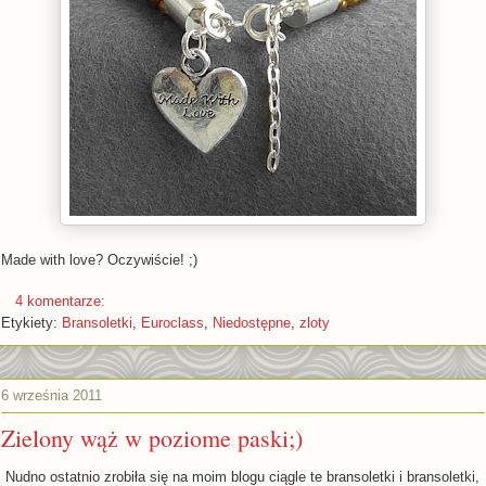
Made with love? Oczywiście! ;)
4 komentarze:
Etykiety:
Bransoletki
,
Euroclass
,
Niedostępne
,
zloty
6 września 2011
Zielony wąż w poziome paski;)
Nudno ostatnio zrobiła się na moim blogu ciągle te bransoletki i bransoletki,