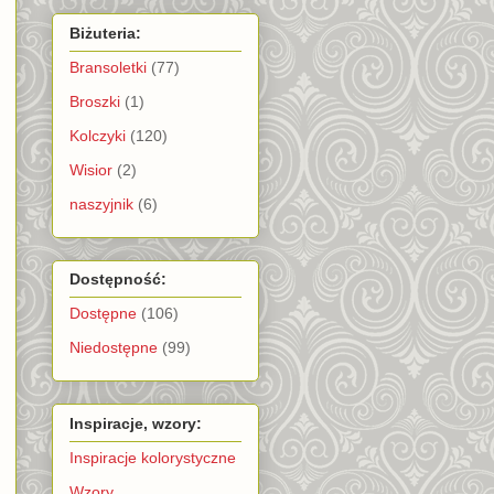
Biżuteria:
Bransoletki
(77)
Broszki
(1)
Kolczyki
(120)
Wisior
(2)
naszyjnik
(6)
Dostępność:
Dostępne
(106)
Niedostępne
(99)
Inspiracje, wzory:
Inspiracje kolorystyczne
Wzory