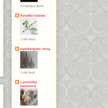
5 miesięcy temu
Koraliki tudzież
1 rok temu
wydziergane nocą
1 rok temu
z potrzeby
tworzenia