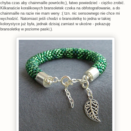
chyba czas aby chainmaille powróciło;), łatwo powiedzieć - ciężko zrobić.
Kilkanaście koralikowych bransoletek czeka na obfotografowanie, a do
chainmaille na razie nie mam weny :( tzn. nic sensownego nie chce mi
wychodzić. Natomiast jeśli chodzi o bransoletkę to jedna w takiej
kolorystyce już była, jednak dzisiaj zamiast w ukośne - pokazuję
bransoletkę w poziome paski;).