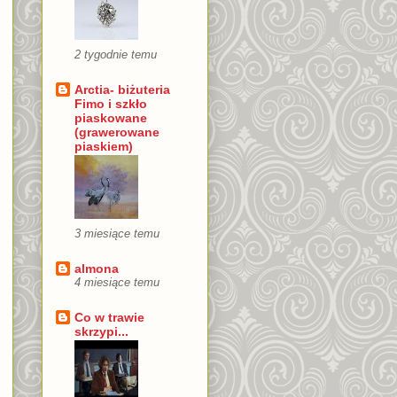
2 tygodnie temu
Arctia- biżuteria
Fimo i szkło
piaskowane
(grawerowane
piaskiem)
3 miesiące temu
almona
4 miesiące temu
Co w trawie
skrzypi...