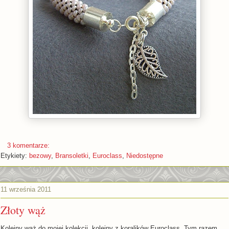
3 komentarze:
Etykiety:
bezowy
,
Bransoletki
,
Euroclass
,
Niedostępne
11 września 2011
Złoty wąż
Kolejny wąż do mojej kolekcji, kolejny z koralików Euroclass. Tym razem