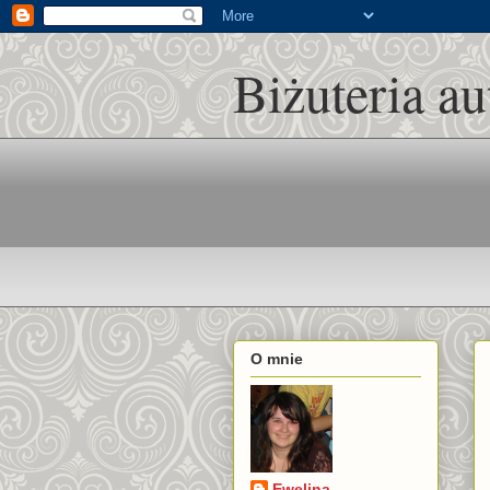
Biżuteria a
O mnie
Ewelina