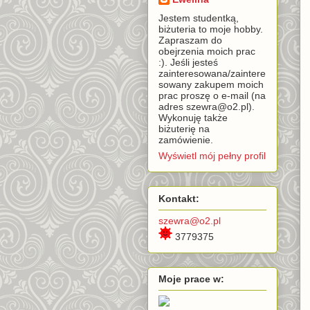
Jestem studentką,
biżuteria to moje hobby.
Zapraszam do
obejrzenia moich prac
:). Jeśli jesteś
zainteresowana/zaintere
sowany zakupem moich
prac proszę o e-mail (na
adres szewra@o2.pl).
Wykonuję także
biżuterię na
zamówienie.
Wyświetl mój pełny profil
Kontakt:
szewra@o2.pl
3779375
Moje prace w: